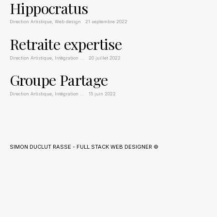
Hippocratus
Direction Artistique
,
Web design
21 septembre 2022
Retraite expertise
Direction Artistique
,
Intégration
...
20 juillet 2022
Groupe Partage
Direction Artistique
,
Intégration
...
15 juin 2022
SIMON DUCLUT RASSE - FULL STACK WEB DESIGNER ©