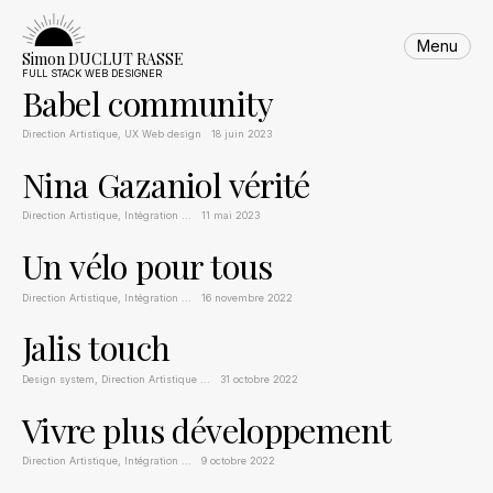
Menu
Skip
Simon DUCLUT RASSE
to
FULL STACK WEB DESIGNER
Babel community
content
Direction Artistique
,
UX Web design
18 juin 2023
Nina Gazaniol vérité
Direction Artistique
,
Intégration
...
11 mai 2023
Un vélo pour tous
Direction Artistique
,
Intégration
...
16 novembre 2022
Jalis touch
Design system
,
Direction Artistique
...
31 octobre 2022
Vivre plus développement
Direction Artistique
,
Intégration
...
9 octobre 2022